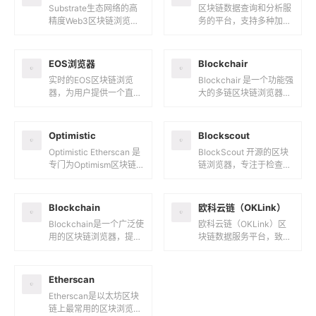
Substrate生态网络的高
区块链数据查询和分析服
精度Web3区块链浏览
务的平台，支持多种加密
器，提供实时数据、分析
货币网络，包括比特币
和智能合约探索服务。它
（BTC）、莱特币（LT
支持Polkadot、K...
C）和狗狗币（DOGE）
EOS浏览器
Blockchair
等。对于...
实时的EOS区块链浏览
Blockchair 是一个功能强
器，为用户提供一个直观
大的多链区块链浏览器和
的界面来探索和分析EOS
分析平台，支持超过48种
区块链上的各种数据。核
不同的区块链，包括比特
心功能区块和交易信息：
币（BTC）、以太...
Optimistic
Blockscout
列出所有...
Optimistic Etherscan 是
BlockScout 开源的区块
专门为Optimism区块链
链浏览器，专注于检查和
设计的区块浏览器和分析
分析基于以太坊虚拟机
平台，由Etherscan...
（EVM）的区块链网络。
它旨在提供透明性和可
Blockchain
​欧科云链（OKLink）
访...
Blockchain是一个广泛使
欧科云链（OKLink）区
用的区块链浏览器，提供
块链数据服务平台，致力
全面的区块链数据查询和
于为用户提供全面的区块
分析服务。它支持多种加
链数据分析和查询服务。
密货币，包括比特币
OKLink 提供了丰富的
Etherscan
（B...
功...
Etherscan是以太坊区块
链上最常用的区块浏览器