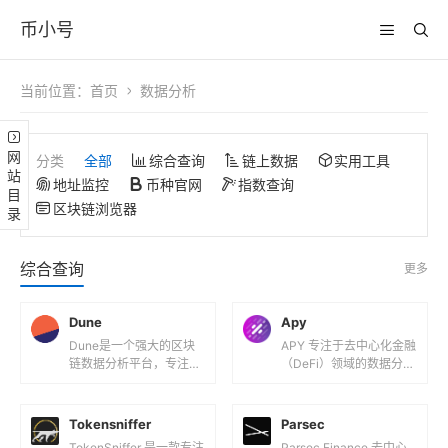
币小号
当前位置：
首页
数据分析
网站目录
分类
全部
综合查询
链上数据
实用工具
地址监控
币种官网
指数查询
区块链浏览器
综合查询
更多
Dune
Apy
Dune是一个强大的区块
APY 专注于去中心化金融
链数据分析平台，专注于
（DeFi）领域的数据分析
提供链上数据的查询、可
平台，旨在帮助用户跟踪
视化和仪表盘搭建功能。
和分析流动性池（LP）的
核心功能SQL查询：用户
收益和无常损失（Imp...
Tokensniffer
Parsec
可以通...
TokenSniffer 是一款专注
Parsec Finance 去中心