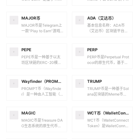
Open Network（TON）
Web3 创意工作室 Meme
区块链平台发行的原...
land 的生态系统代币。...
MAJOR币
ADA（艾达币）
MAJOR币是Telegram上
基本信息名称：ADA币
一款“Play to Earn”游戏
（艾达币）区块链平台：
的原生代币，旨在通过游
Cardano创始人：查尔斯·
戏机制提升TON平台和区
霍斯金森（Charles Hosk
块链的...
inson）...
PEPE
PERP
PEPE币是一种基于以太
PERP币是Perpetual Prot
坊区块链的ERC-20模因
ocol的原生代币，基于以
币（Meme Coin），以
太坊区块链构建，符合ER
互联网文化中广为人知的
C-20标准。Perpetua...
“Pepe the...
Wayfinder（PROMPT）
TRUMP
PROMPT币（Wayfinde
TRUMP币是一种基于Sol
r）是一种由人工智能（A
ana区块链的Meme币，
I）驱动的全链协议的原生
由美国前总统唐纳德·特朗
代币，旨在通过AI代理
普（Donald Trump）于2
（称为“Shell...
025年...
MAGIC
WCT币（WalletConnect Token）
MAGIC币是Treasure DA
WCT币（WalletConnect
O生态系统的原生代币，
Token）是WalletConne
Treasure是一个建立在Ar
ct网络的原生代币，主要
bitrum区块链上的去中心
用于去中心化治理、质