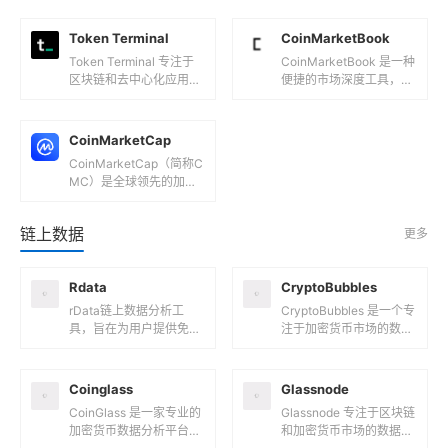
是其主要功能和服务对象
功能特点跨区块链数据分
的介绍：主要功能市...
析：ChainBeat...
Token Terminal
CoinMarketBook
Token Terminal 专注于
CoinMarketBook 是一种
区块链和去中心化应用
便捷的市场深度工具，主
（dApp）的全栈链上数
要用于快速进行加密货币
据平台，旨在将复杂的加
分析和寻找优质投资标
密数据转化为标准化...
的。该平台的核心理念...
CoinMarketCap
CoinMarketCap（简称C
MC）是全球领先的加密
货币数据追踪平台，由Br
andon Chez于2013年创
链上数据
更多
立，旨...
Rdata
CryptoBubbles
rData链上数据分析工
CryptoBubbles 是一个专
具，旨在为用户提供免费
注于加密货币市场的数据
的机构级加密资产数据。
可视化平台，通过直观的
核心功能免费数据访问：
气泡图形式展示市场动态
rData承诺为所有人免费
和资产表现，帮助用...
Coinglass
Glassnode
提供...
CoinGlass 是一家专业的
Glassnode 专注于区块链
加密货币数据分析平台，
和加密货币市场的数据分