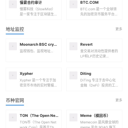
d...
具，广泛应用于交易、资
慢雾合约审计
BTC.COM
产...
慢雾科技（SlowMist）
BTC.com 是一个全球领
是一家专注于区块链生态
先的加密货币服务平台，
安全的公司，成立于201
提供多种与比特币（BT
8年1月，由一支拥有十多
C）和其他加密货币相关
地址监控
更多
年一线网络安全攻防实...
的产品和服务。以下是关
于...
Moonarch BSC crypto trading tools
Revert
监视钱包、监视地址...
查交易对流动性提供者的
LP和LP历史记录...
Xypher
Diting
Xypher 是一个专注于加
DiTing 专注于去中心化
密货币市场的实时警报平
金融（DeFi）投资的工具
台，旨在帮助用户及时捕
平台，旨在通过实时监控
捉重要的市场动态和交易
和数据分析，帮助用户更
币种官网
更多
机会。以下是关于 Xyp
轻松地进行DeFi投资...
h...
TON（The Open Network Coin）
Meme（模因币）
TON币（The Open Net
Memecoin 是风靡全球的
work Coin）是基于The
meme 平台 9GAG 旗下