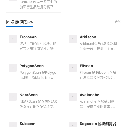
CoinGlass 是一家专业的
加密衍生品数据分析平
台，致力于为全球用户提
供精准、实时的加密货币
区块链浏览器
更多
市场数据和分析服务。以
下...
Tronscan
Arbiscan
波场（TRON）区块链的
Arbitrum区块链浏览器和
官方区块链浏览器，提供
分析平台，提供了全面的
了一个直观且功能丰富的
工具来探索和分析Arbitru
界面，让用户能够轻松查
m区块链上的各种数据。
询和分析波场区块链上的
核心功能交易追踪...
PolygonScan
​Filscan
各种数据...
PolygonScan 是Polygo
Filscan 是 Filecoin 区块
n网络（原Matic Networ
链浏览器及其数据服务平
k）的官方区块链浏览器
台，为用户提供多种一站
和分析平台，为用户提供
式数据服务，包括挖矿排
了一...
名、区块链数...
NearScan
​Avalanche
NEARScan 是专为NEAR
Avalanche 区块链浏览
协议设计的区块链浏览器
器，提供直观的界面以浏
和分析平台，为开发者、
览区块、交易、资产、验
验证者和用户提供了全面
证者、委托、质押统计和
的链上数据查询和分析
供应数据。以下是关于A
Subscan
Dogecoin 区块浏览器
工...
v...