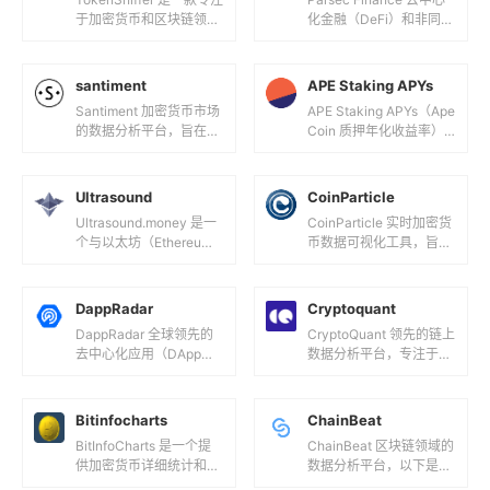
于加密货币和区块链领域
化金融（DeFi）和非同质
的智能合约安全分析工
化代币（NFT）市场的强
具，旨在帮助用户识别潜
大分析平台，提供实时市
在的欺诈行为和风险，...
场洞察和高度...
santiment
APE Staking APYs
Santiment 加密货币市场
APE Staking APYs（Ape
的数据分析平台，旨在通
Coin 质押年化收益率）
过行为分析和链上数据为
是指通过质押 ApeCoin
投资者和交易者提供深入
（APE）代币所获得的年
的市场洞察。以下是关
化...
Ultrasound
CoinParticle
于...
Ultrasound.money 是一
CoinParticle 实时加密货
个与以太坊（Ethereu
币数据可视化工具，旨在
m）相关的概念，主要用
通过直观的可视化效果帮
来描述以太坊在经济模型
助用户更好地理解加密货
上向“超声货...
币市场动态。功能特...
DappRadar
Cryptoquant
DappRadar 全球领先的
CryptoQuant 领先的链上
去中心化应用（DApp）
数据分析平台，专注于为
数据分析平台，专注于为
加密货币市场提供全面的
用户提供关于DApp的详
实时数据和深度分析工
细数据和市场分析。以...
具，帮助用户更好地理
Bitinfocharts
ChainBeat
解...
BitInfoCharts 是一个提
ChainBeat 区块链领域的
供加密货币详细统计和分
数据分析平台，以下是其
析数据的在线平台，以下
主要功能和服务的介绍：