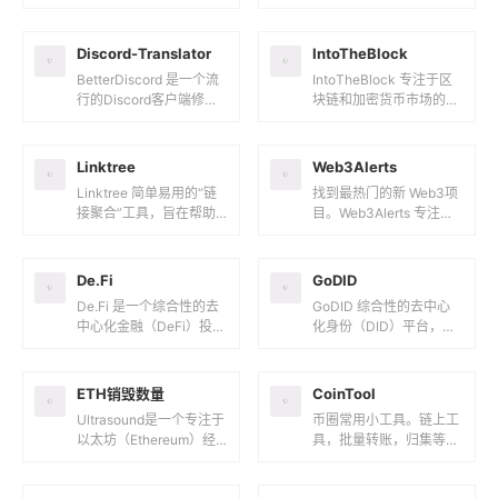
币交易和跨链操作的实用
者、最近一次提交时间等
工具平台，提供多种与中
CryptoMiso 专注于加密
心化交易所（CEX...
货币项目的...
Discord-Translator
IntoTheBlock
BetterDiscord 是一个流
IntoTheBlock 专注于区
行的Discord客户端修改
块链和加密货币市场的数
工具，它允许用户通过安
据分析平台，提供链上数
装插件和主题来自定义Di
据的深度分析和可视化工
scord...
具，帮助用户深入了解...
Linktree
Web3Alerts
Linktree 简单易用的“链
找到最热门的新 Web3项
接聚合”工具，旨在帮助
目。Web3Alerts 专注于
用户将所有重要的链接集
Web3领域的智能追踪平
中在一个页面上，方便通
台，旨在帮助用户及时获
过社交媒体个人简介中
取关于重大Web...
De.Fi
GoDID
的...
De.Fi 是一个综合性的去
GoDID 综合性的去中心
中心化金融（DeFi）投资
化身份（DID）平台，提
和收益耕作平台，提供多
供多种与数字身份相关的
种工具和服务，帮助用户
服务和工具。以下是关于
管理和优化他们的DeF...
GoDID 的简单介绍：...
ETH销毁数量
CoinTool
Ultrasound是一个专注于
币圈常用小工具。链上工
以太坊（Ethereum）经
具，批量转账，归集等C
济模型的网站，主要介绍
oinTool 是一款功能强大
“超声货币”（Ultra Soun
的加密货币管理和分析工