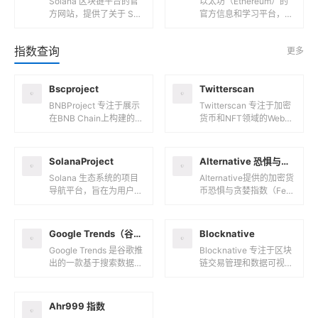
Solana 区块链平台的官
以太坊（Ethereum）的
方网站，提供了关于 Sol
官方信息和学习平台，旨
ana 技术、生态系统和应
在为用户提供全面的以太
用的全面信息。以下是关
坊相关知识和资源。以下
指数查询
更多
于 Solana...
是关于 Ethereum....
Bscproject
Twitterscan
BNBProject 专注于展示
Twitterscan 专注于加密
在BNB Chain上构建的项
货币和NFT领域的Web3
目的平台，旨在为开发者
投资信息聚合平台，由M
和用户提供一个全面的生
etaScan Labs创立。它
态系统资源中心...
通过分...
SolanaProject
Alternative 恐惧与贪婪指数
Solana 生态系统的项目
Alternative提供的加密货
导航平台，旨在为用户提
币恐惧与贪婪指数（Fear
供全面的 Solana 生态项
& Greed Index） 是一种
目信息和资源。网站功能
衡量市场情绪的...
与特点项目导航：全...
Google Trends（谷歌趋势）
Blocknative
Google Trends 是谷歌推
Blocknative 专注于区块
出的一款基于搜索数据的
链交易管理和数据可视化
分析工具，通过分析谷歌
的基础设施提供商，致力
搜索引擎每天数十亿的搜
于为 Web3 开发者和交易
索数据，帮助用户了...
者提供实时、高...
Ahr999 指数