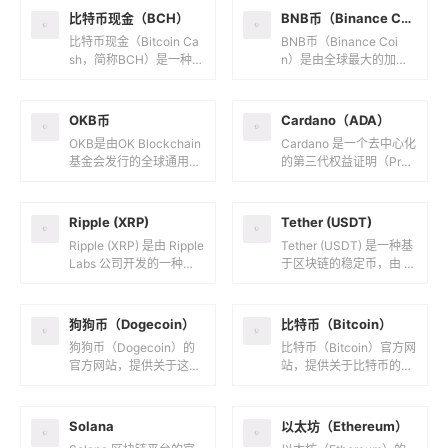
化...
押...
比特币现金（BCH）
BNB币（Binance Coin）
比特币现金（Bitcoin Ca
BNB币（Binance Coi
sh，简称BCH）是一种从
n）是由全球最大的加密
比特币（BTC）区块链硬
货币交易所之一币安（Bi
分叉出来的加密货币，诞
nance）发行的原生代
生于2017年8...
币，具有多种功能和...
OKB币
Cardano（ADA）
OKB是由OK Blockchain
Cardano 是一个去中心化
基金会发行的全球通用积
的第三代权益证明（Proo
分，也是OKX（欧易）交
f-of-Stake）区块链平
易所的原生实用型代币。
台，也是加密货币 ADA
基本信息发行时间...
的原生家...
Ripple (XRP)
Tether (USDT)
Ripple (XRP) 是由 Ripple
Tether (USDT) 是一种基
Labs 公司开发的一种数
于区块链的稳定币，由 T
字支付网络及其原生加密
ether 公司于 2014 年推
货币，旨在提供快速、低
出。USDT 的价值与美
成本...
元...
狗狗币（Dogecoin）
​比特币（Bitcoin）
狗狗币（Dogecoin）的
比特币（Bitcoin）官方网
官方网站，提供关于这种
站，提供关于比特币的全
加密货币的全面信息和资
面信息和资源。以下是关
源。以下是关于 Dogecoi
于 Bitcoin.org 的简单介
n.com 的简单...
绍：核心内...
Solana
以太坊（Ethereum）